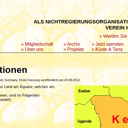
ALS NICHTREGIERUNGSORGANISATI
VEREIN 
» Werden Sie 
»
Mitgliedschaft
»
Archiv
»
Jetzt spenden
»
Über uns
»
Projekte
»
Küste & Tana
tionen
dt, Germany. Erste Fassung veröffentlicht am 24.08.2014.
ches Land am Äquator, welches am
ieren, sind im Folgenden
undet):